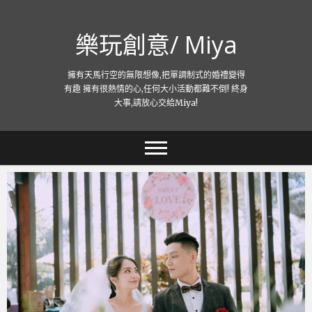
跳
至
樂玩創意/ Miya
主
要
內
擁有天馬行空的無限想像,把單調制式的婚禮變得
容
有趣 擁有很熱情的心,任何大小活動都難不倒! 終身
大事,請放心交給Miya!