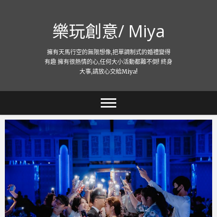
跳
至
樂玩創意/ Miya
主
要
內
擁有天馬行空的無限想像,把單調制式的婚禮變得
容
有趣 擁有很熱情的心,任何大小活動都難不倒! 終身
大事,請放心交給Miya!