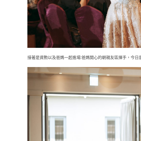
接著是資勲以及爸媽一起進場:爸媽開心的朝親友區揮手，今日