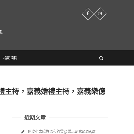
難
檔期詢問
婚禮主持，嘉義婚禮主持，嘉義樂億
近期文章
俏皮小太陽與溫和的雲@樂玩創意MIYA,屏