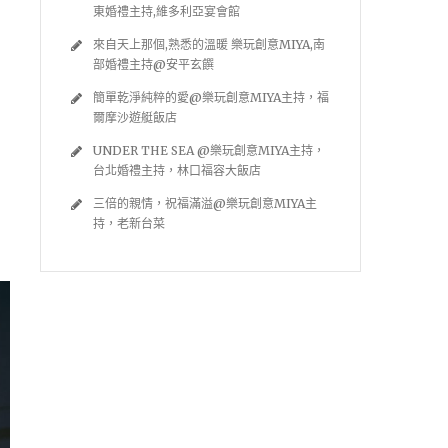
東婚禮主持,維多利亞宴會館
來自天上那個,熟悉的溫暖 樂玩創意MIYA,南
部婚禮主持@安平玄饌
簡單乾淨純粹的愛@樂玩創意MIYA主持，福
爾摩沙遊艇飯店
UNDER THE SEA @樂玩創意MIYA主持，
台北婚禮主持，林口福容大飯店
三倍的親情，祝福滿溢@樂玩創意MIYA主
持，老新台菜