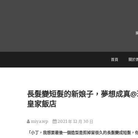
跳
至
主
要
內
容
首頁
關於
長髮變短髮的新娘子，夢想成真@
皇家飯店
miya.wp
2021 年 12 月 30 日
「小丁，我想要最後一個造型是剪掉留很久的長髮變成短髮，你