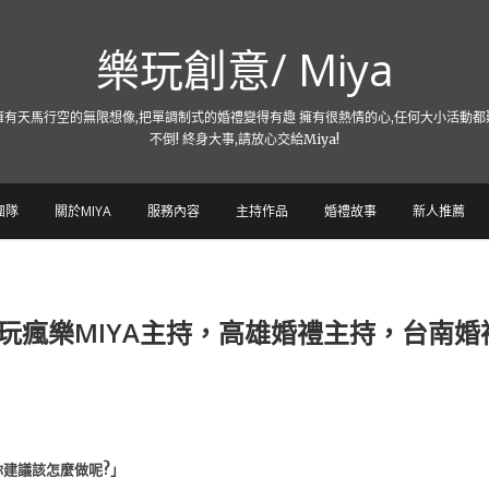
樂玩創意/ Miya
擁有天馬行空的無限想像,把單調制式的婚禮變得有趣 擁有很熱情的心,任何大小活動都
不倒! 終身大事,請放心交給Miya!
團隊
關於MIYA
服務內容
主持作品
婚禮故事
新人推薦
玩瘋樂MIYA主持，高雄婚禮主持，台南
建議該怎麼做呢?」