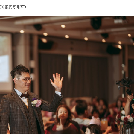
的很興奮吼XD