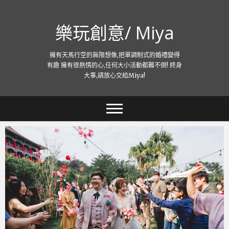
跳
至
樂玩創意/ Miya
主
要
內
擁有天馬行空的無限想像,把單調制式的婚禮變得
容
有趣 擁有很熱情的心,任何大小活動都難不倒! 終身
大事,請放心交給Miya!