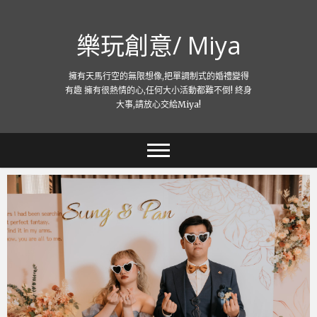
跳
至
樂玩創意/ Miya
主
要
內
擁有天馬行空的無限想像,把單調制式的婚禮變得
容
有趣 擁有很熱情的心,任何大小活動都難不倒! 終身
大事,請放心交給Miya!